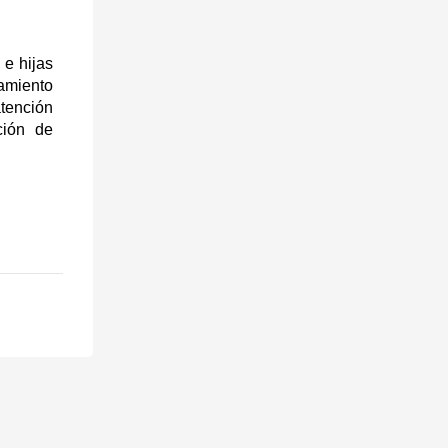
 e hijas
amiento
atención
ción de