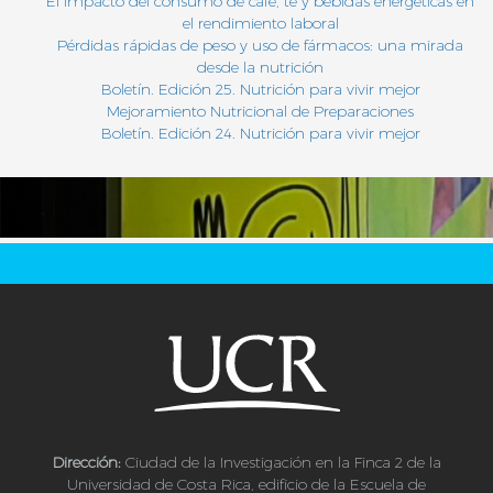
El impacto del consumo de café, té y bebidas energéticas en
el rendimiento laboral
Pérdidas rápidas de peso y uso de fármacos: una mirada
desde la nutrición
Boletín. Edición 25. Nutrición para vivir mejor
Mejoramiento Nutricional de Preparaciones
Boletín. Edición 24. Nutrición para vivir mejor
Dirección:
Ciudad de la Investigación en la Finca 2 de la
Universidad de Costa Rica, edificio de la Escuela de