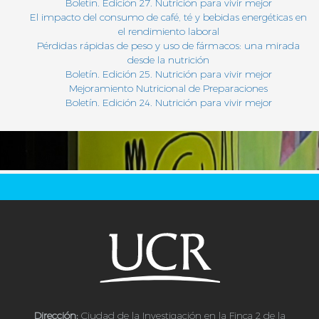
Boletín. Edición 27. Nutrición para vivir mejor
El impacto del consumo de café, té y bebidas energéticas en
el rendimiento laboral
Pérdidas rápidas de peso y uso de fármacos: una mirada
desde la nutrición
Boletín. Edición 25. Nutrición para vivir mejor
Mejoramiento Nutricional de Preparaciones
Boletín. Edición 24. Nutrición para vivir mejor
Dirección:
Ciudad de la Investigación en la Finca 2 de la